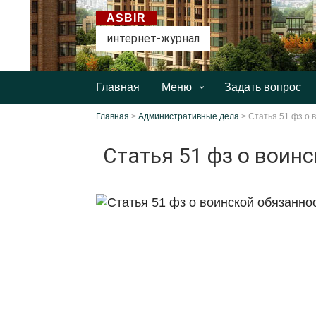
ASBIR
интернет-журнал
Главная
Меню
Задать вопрос
Главная
>
Административные дела
>
Статья 51 фз о 
Статья 51 фз о воин