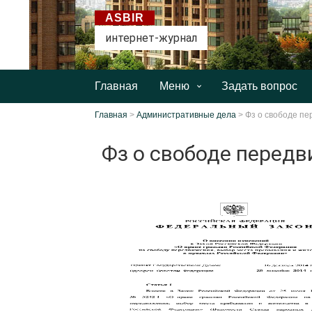
ASBIR
интернет-журнал
Главная
Меню
Задать вопрос
Главная
>
Административные дела
>
Фз о свободе п
Фз о свободе перед