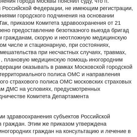
ения города Москвы пояснил суду, что п.
 Российской Федерации, не имеющим регистрации,
ниями городского подчинения на основании
. Так, приказом Комитета здравоохранения от 21
рено предоставление безотказного выезда бригад
м гражданам, скорую и неотложную медицинскую
ом числе и стационарную, при состояниях,
мешательства при несчастных случаях, травмах,
х , плановую медицинскую помощь иногородним
дерации оказывать в рамках Московской городской
территориального полиса ОМС и направления
ого страхового полиса ОМС московских страховых
ам ДМС на условиях, предусмотренных
дничестве Комитета Департамента
и здравоохранения субъектов Российской
в граждан. Этим же приказом утверждена
иногородних граждан на консультацию и лечение в